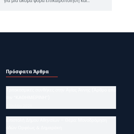
για μία ακόμα φορά επικαιροποίηση και…
Πρόσφατα Άρθρα
Τριτοκοσμικές συνθήκες στην Αγίας Άννης (Άρθρο από
την ”ΚΑΘΗΜΕΡΙΝΗ”)
5 Ιουλίου 2026
Επιστολή Δήμου Αθηναίων – Θέμα: Μονοδρόμηση
οδών Ορφέως & Δημαράκη