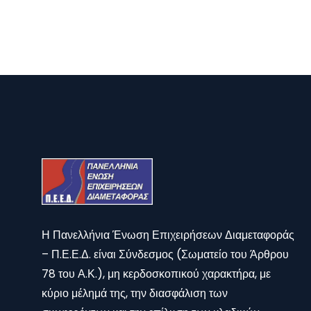
Η Πανελλήνια Ένωση Επιχειρήσεων Διαμεταφοράς
– Π.Ε.Ε.Δ. είναι Σύνδεσμος (Σωματείο του Άρθρου
78 του Α.Κ.), μη κερδοσκοπικού χαρακτήρα, με
κύριο μέλημά της, την διασφάλιση των