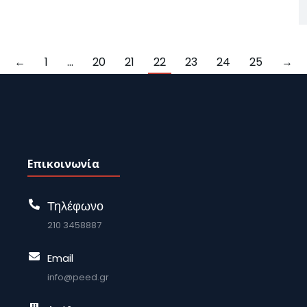
←
1
…
20
21
22
23
24
25
→
Επικοινωνία
Τηλέφωνο
210 3458887
Email
info@peed.gr