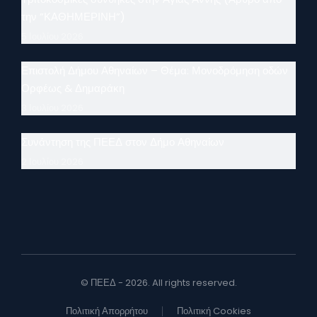
την ”ΚΑΘΗΜΕΡΙΝΗ”)
5 Ιουλίου 2026
Επιστολή Δήμου Αθηναίων – Θέμα: Μονοδρόμηση οδών
Ορφέως & Δημαράκη
3 Ιουλίου 2026
Συνάντηση της ΠΕΕΔ στον Δήμο Αθηναίων
2 Ιουλίου 2026
© ΠΕΕΔ - 2026. All rights reserved.
Πολιτική Απορρήτου
Πολιτική Cookies