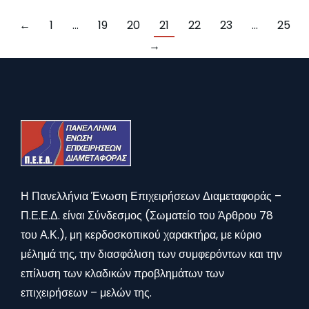
←
1
…
19
20
21
22
23
…
25
→
Η Πανελλήνια Ένωση Επιχειρήσεων Διαμεταφοράς –
Π.Ε.Ε.Δ. είναι Σύνδεσμος (Σωματείο του Άρθρου 78
του Α.Κ.), μη κερδοσκοπικού χαρακτήρα, με κύριο
μέλημά της, την διασφάλιση των συμφερόντων και την
επίλυση των κλαδικών προβλημάτων των
επιχειρήσεων – μελών της.