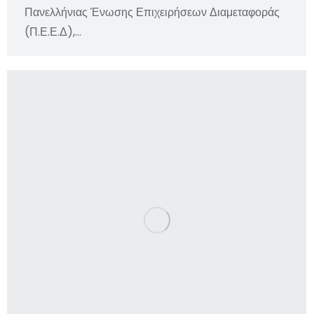
Πανελλήνιας Ένωσης Επιχειρήσεων Διαμεταφοράς
(Π.Ε.Ε.Δ),…