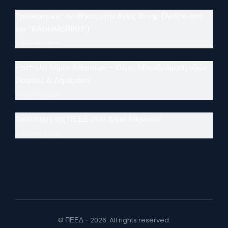
Τριτοκοσμικές συνθήκες στην Αγίας Άννης (Άρθρο από
την ”ΚΑΘΗΜΕΡΙΝΗ”)
5 Ιουλίου 2026
Επιστολή Δήμου Αθηναίων – Θέμα: Μονοδρόμηση οδών
Ορφέως & Δημαράκη
3 Ιουλίου 2026
Συνάντηση της ΠΕΕΔ στον Δήμο Αθηναίων
2 Ιουλίου 2026
© ΠΕΕΔ - 2026. All rights reserved.