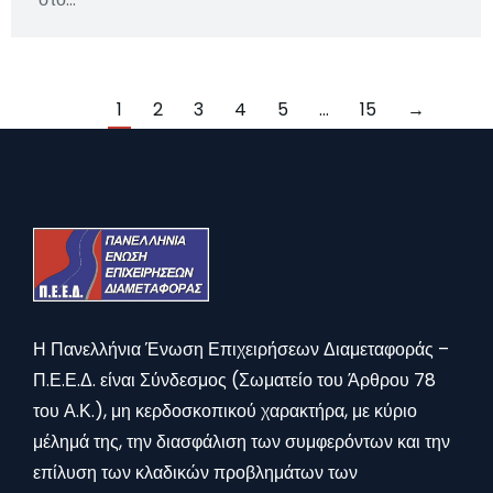
1
2
3
4
5
…
15
→
Η Πανελλήνια Ένωση Επιχειρήσεων Διαμεταφοράς –
Π.Ε.Ε.Δ. είναι Σύνδεσμος (Σωματείο του Άρθρου 78
του Α.Κ.), μη κερδοσκοπικού χαρακτήρα, με κύριο
μέλημά της, την διασφάλιση των συμφερόντων και την
επίλυση των κλαδικών προβλημάτων των