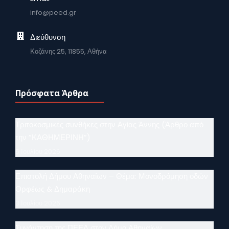
info@peed.gr
Διεύθυνση
Κοζάνης 25, 11855, Αθήνα
Πρόσφατα Άρθρα
Τριτοκοσμικές συνθήκες στην Αγίας Άννης (Άρθρο από
την ”ΚΑΘΗΜΕΡΙΝΗ”)
5 Ιουλίου 2026
Επιστολή Δήμου Αθηναίων – Θέμα: Μονοδρόμηση οδών
Ορφέως & Δημαράκη
3 Ιουλίου 2026
Συνάντηση της ΠΕΕΔ στον Δήμο Αθηναίων