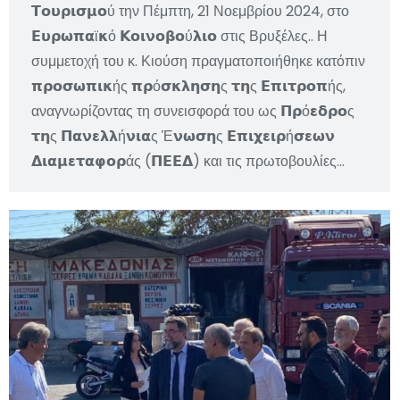
𝝩𝝾𝞄𝞀𝝸𝞂𝝻𝝾ύ την Πέμπτη, 21 Νοεμβρίου 2024, στο
𝝚𝞄𝞀𝞈𝝿𝝰ϊ𝝹ό 𝝟𝝾𝝸𝝼𝝾𝝱𝝾ύ𝝺𝝸𝝾 στις Βρυξέλες.. Η
συμμετοχή του κ. Κιούση πραγματοποιήθηκε κατόπιν
𝝿𝞀𝝾𝞂𝞈𝝿𝝸𝝹ής 𝝿𝞀ό𝞂𝝹𝝺𝝶𝞂𝝶ς 𝞃𝝶ς 𝝚𝝿𝝸𝞃𝞀𝝾𝝿ής,
αναγνωρίζοντας τη συνεισφορά του ως 𝝥𝞀ό𝝴𝝳𝞀𝝾ς
𝞃𝝶ς 𝝥𝝰𝝼𝝴𝝺𝝺ή𝝼𝝸𝝰ς Έ𝝼𝞈𝞂𝝶ς 𝝚𝝿𝝸𝞆𝝴𝝸𝞀ή𝞂𝝴𝞈𝝼
𝝙𝝸𝝰𝝻𝝴𝞃𝝰𝞅𝝾𝞀άς (𝝥𝝚𝝚𝝙) και τις πρωτοβουλίες…