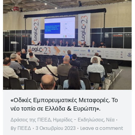
«Οδικές Εμπορευματικές Μεταφορές. Το
νέο τοπίο σε Ελλάδα & Ευρώπη».
Δράσεις της ΠΕΕΔ
,
Ημερίδες - Εκδηλώσεις
,
Νέα
By
ΠΕΕΔ
3 Οκτωβρίου 2023
Leave a comment