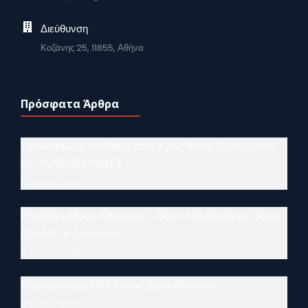
Διεύθυνση
Κοζάνης 25, 11855, Αθήνα
Πρόσφατα Άρθρα
Τριτοκοσμικές συνθήκες στην Αγίας Άννης (Άρθρο από
την ”ΚΑΘΗΜΕΡΙΝΗ”)
5 Ιουλίου 2026
Επιστολή Δήμου Αθηναίων – Θέμα: Μονοδρόμηση οδών
Ορφέως & Δημαράκη
3 Ιουλίου 2026
Συνάντηση της ΠΕΕΔ στον Δήμο Αθηναίων
2 Ιουλίου 2026