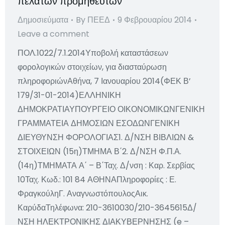
πελατών προμηθευτών
Δημοσιεύματα
By
ΠΕΕΔ
9 Φεβρουαρίου 2014
Leave a comment
ΠΟΛ.1022/7.1.2014Υποβολή καταστάσεων
φορολογικών στοιχείων, για διασταύρωση
πληροφοριώνΑθήνα, 7 Ιανουαρίου 2014(ΦΕΚ Β’
179/31-01-2014)ΕΛΛΗΝΙΚΗ
ΔΗΜΟΚΡΑΤΙΑΥΠΟΥΡΓΕΙΟ ΟΙΚΟΝΟΜΙΚΩΝΓΕΝΙΚΗ
ΓΡΑΜΜΑΤΕΙΑ ΔΗΜΟΣΙΩΝ ΕΣΟΔΩΝΓΕΝΙΚΗ
ΔΙΕΥΘΥΝΣΗ ΦΟΡΟΛΟΓΙΑΣ1. Δ/ΝΣΗ ΒΙΒΛΙΩΝ &
ΣΤΟΙΧΕΙΩΝ (15η)ΤΜΗΜΑ Β΄2. Δ/ΝΣΗ Φ.Π.Α.
(14η)ΤΜΗΜΑΤΑ Α΄ – Β΄Ταχ. Δ/νση : Καρ. Σερβίας
10Ταχ. Κωδ.: 101 84 ΑΘΗΝΑΠληροφορίες : Ε.
ΦραγκούληΓ. ΑναγνωστόπουλοςΑικ.
ΚαρύδαΤηλέφωνα: 210-3610030/210-3645615Δ/
ΝΣΗ ΗΛΕΚΤΡΟΝΙΚΗΣ ΔΙΑΚΥΒΕΡΝΗΣΗΣ (e –