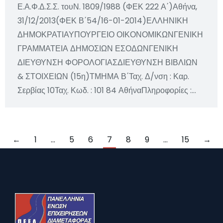
Ε.Α.Φ.Δ.Σ.Σ. τουΝ. 1809/1988 (ΦΕΚ 222 Α΄)Αθήνα,
31/12/2013(ΦΕΚ Β΄54/16-01-2014)ΕΛΛΗΝΙΚΗ
ΔΗΜΟΚΡΑΤΙΑΥΠΟΥΡΓΕΙΟ ΟΙΚΟΝΟΜΙΚΩΝΓΕΝΙΚΗ
ΓΡΑΜΜΑΤΕΙΑ ΔΗΜΟΣΙΩΝ ΕΣΟΔΩΝΓΕΝΙΚΗ
ΔΙΕΥΘΥΝΣΗ ΦΟΡΟΛΟΓΙΑΣΔΙΕΥΘΥΝΣΗ ΒΙΒΛΙΩΝ
& ΣΤΟΙΧΕΙΩΝ (15η)ΤΜΗΜΑ Β΄Ταχ. Δ/νση : Καρ.
Σερβίας 10Ταχ. Κωδ. : 101 84 ΑθήναΠληροφορίες :…
←
1
…
5
6
7
8
9
…
15
→