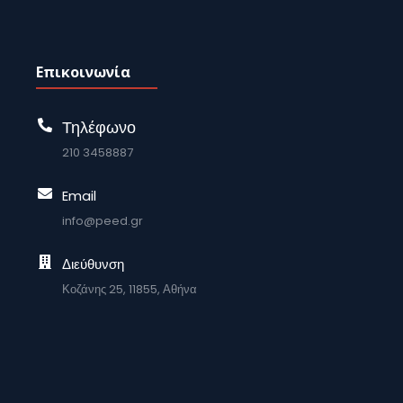
Επικοινωνία
Τηλέφωνο
210 3458887
Email
info@peed.gr
Διεύθυνση
Κοζάνης 25, 11855, Αθήνα