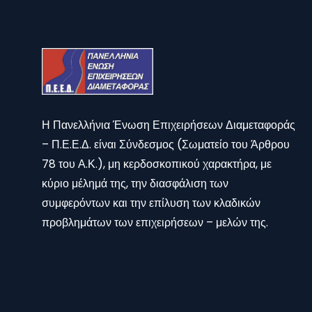
Η Πανελλήνια Ένωση Επιχειρήσεων Διαμεταφοράς
– Π.Ε.Ε.Δ. είναι Σύνδεσμος (Σωματείο του Άρθρου
78 του Α.Κ.), μη κερδοσκοπικού χαρακτήρα, με
κύριο μέλημά της, την διασφάλιση των
συμφερόντων και την επίλυση των κλαδικών
προβλημάτων των επιχειρήσεων – μελών της.