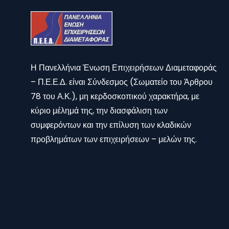
Η Πανελλήνια Ένωση Επιχειρήσεων Διαμεταφοράς
– Π.Ε.Ε.Δ. είναι Σύνδεσμος (Σωματείο του Άρθρου
78 του Α.Κ.), μη κερδοσκοπικού χαρακτήρα, με
κύριο μέλημά της, την διασφάλιση των
συμφερόντων και την επίλυση των κλαδικών
προβλημάτων των επιχειρήσεων – μελών της.