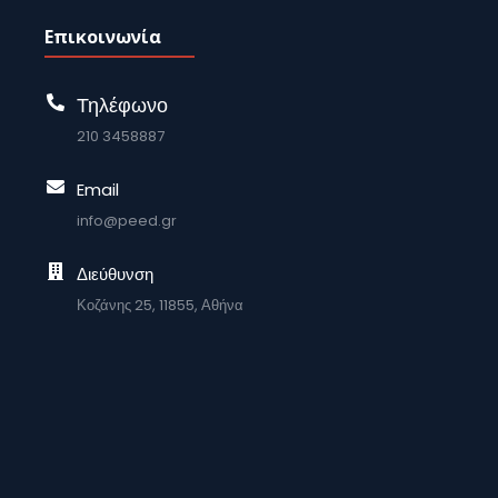
Επικοινωνία
Τηλέφωνο
210 3458887
Email
info@peed.gr
Διεύθυνση
Κοζάνης 25, 11855, Αθήνα