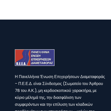
Η Πανελλήνια Ένωση Επιχειρήσεων Διαμεταφοράς
– Π.Ε.Ε.Δ. είναι Σύνδεσμος (Σωματείο του Άρθρου
78 του Α.Κ.), μη κερδοσκοπικού χαρακτήρα, με
κύριο μέλημά της, την διασφάλιση των
συμφερόντων και την επίλυση των κλαδικών