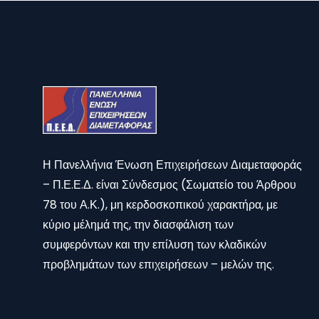
Η Πανελλήνια Ένωση Επιχειρήσεων Διαμεταφοράς
– Π.Ε.Ε.Δ. είναι Σύνδεσμος (Σωματείο του Άρθρου
78 του Α.Κ.), μη κερδοσκοπικού χαρακτήρα, με
κύριο μέλημά της, την διασφάλιση των
συμφερόντων και την επίλυση των κλαδικών
προβλημάτων των επιχειρήσεων – μελών της.