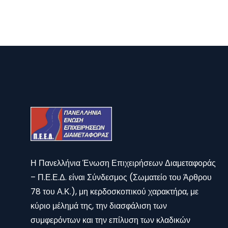
Η Πανελλήνια Ένωση Επιχειρήσεων Διαμεταφοράς
– Π.Ε.Ε.Δ. είναι Σύνδεσμος (Σωματείο του Άρθρου
78 του Α.Κ.), μη κερδοσκοπικού χαρακτήρα, με
κύριο μέλημά της, την διασφάλιση των
συμφερόντων και την επίλυση των κλαδικών