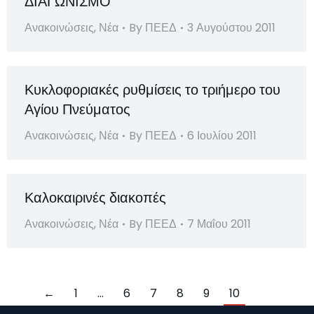
ΔΙΑΓΩΝΙΣΜΟ
Ανακοινώσεις
,
Νέα
By
ΠΕΕΔ
3 Αυγούστου 2011
Κυκλοφοριακές ρυθμίσεις το τριήμερο του
Αγίου Πνεύματος
Ανακοινώσεις
,
Νέα
By
ΠΕΕΔ
6 Ιουλίου 2011
Καλοκαιρινές διακοπές
Ανακοινώσεις
,
Νέα
By
ΠΕΕΔ
7 Μαΐου 2011
←
1
…
6
7
8
9
10