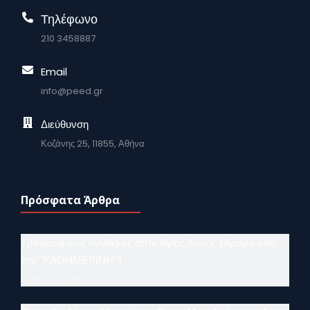
Τηλέφωνο
210 3458887
Email
info@peed.gr
Διεύθυνση
Κοζάνης 25, 11855, Αθήνα
Πρόσφατα Άρθρα
Τριτοκοσμικές συνθήκες στην Αγίας Άννης (Άρθρο από
την ”ΚΑΘΗΜΕΡΙΝΗ”)
5 Ιουλίου 2026