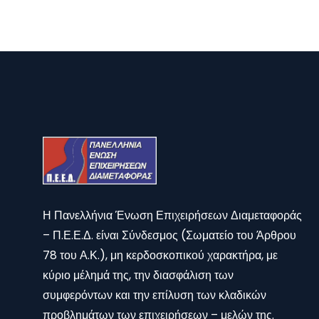
Η Πανελλήνια Ένωση Επιχειρήσεων Διαμεταφοράς
– Π.Ε.Ε.Δ. είναι Σύνδεσμος (Σωματείο του Άρθρου
78 του Α.Κ.), μη κερδοσκοπικού χαρακτήρα, με
κύριο μέλημά της, την διασφάλιση των
συμφερόντων και την επίλυση των κλαδικών
προβλημάτων των επιχειρήσεων – μελών της.