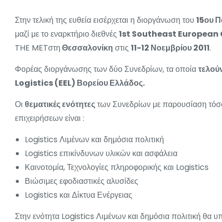
Στην τελική της ευθεία εισέρχεται η διοργάνωση του
15ου Π
μαζί με το εναρκτήριο διεθνές
1st Southeast European
THE METστη
Θεσσαλονίκη
στις
11-12 Νοεμβρίου 2011
.
Φορέας διοργάνωσης των δύο Συνεδρίων, τα οποία
τελούν
Logistics (EEL) Βορείου Ελλάδος.
Οι
θεματικές ενότητες
των Συνεδρίων με παρουσίαση τόσο
επιχειρήσεων είναι :
Logistics Λιμένων και δημόσια πολιτική
Logistics επικίνδυνων υλικών και ασφάλεια
Καινοτομία, Τεχνολογίες πληροφορικής και Logistics
Βιώσιμες εφοδιαστικές αλυσίδες
Logistics και Δίκτυα Ενέργειας
Στην ενότητα Logistics Λιμένων και δημόσια πολιτική θα υ