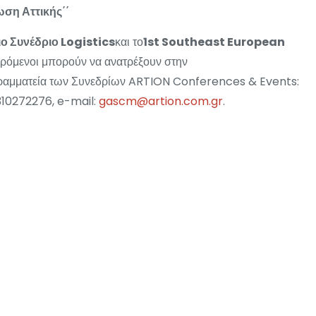
ση Αττικής΄΄
ο Συνέδριο Logistics
και το
1st Southeast European
φερόμενοι μπορούν να ανατρέξουν στην
Γραμματεία των Συνεδρίων ARTION Conferences & Events:
2310272276, e-mail:
gascm@artion.com.gr
.