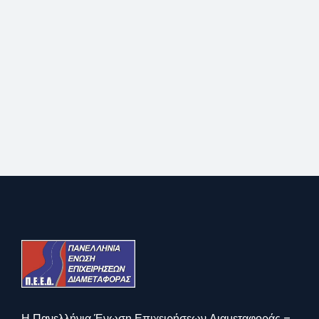
Η Πανελλήνια Ένωση Επιχειρήσεων Διαμεταφοράς –