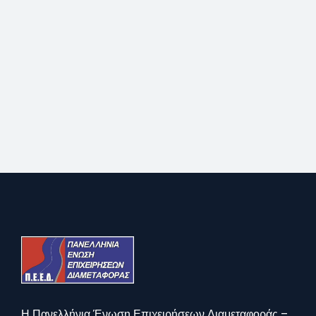
Η Πανελλήνια Ένωση Επιχειρήσεων Διαμεταφοράς –