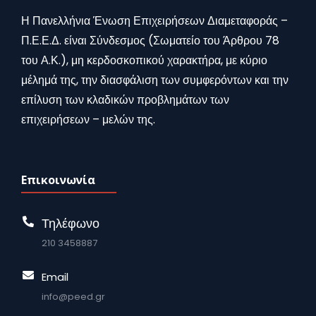
Η Πανελλήνια Ένωση Επιχειρήσεων Διαμεταφοράς –
Π.Ε.Ε.Δ. είναι Σύνδεσμος (Σωματείο του Άρθρου 78
του Α.Κ.), μη κερδοσκοπικού χαρακτήρα, με κύριο
μέλημά της, την διασφάλιση των συμφερόντων και την
επίλυση των κλαδικών προβλημάτων των
επιχειρήσεων – μελών της.
Επικοινωνία
Τηλέφωνο
210 3458887
Email
info@peed.gr