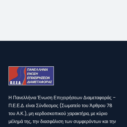
Η Πανελλήνια Ένωση Επιχειρήσεων Διαμεταφοράς –
Π.Ε.Ε.Δ. είναι Σύνδεσμος (Σωματείο του Άρθρου 78
του Α.Κ.), μη κερδοσκοπικού χαρακτήρα, με κύριο
μέλημά της, την διασφάλιση των συμφερόντων και την