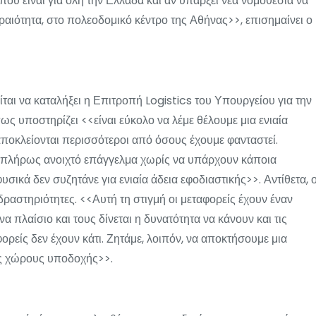
που είναι για όλη την Ελλάδα και αν υπάρξει νέα νομοθεσία να
εραιότητα, στο πολεοδομικό κέντρο της Αθήνας>>, επισημαίνει ο
ίται να καταλήξει η Επιτροπή Logistics του Υπουργείου για την
Όπως υποστηρίζει <<είναι εύκολο να λέμε θέλουμε μια ενιαία
αποκλείονται περισσότεροι από όσους έχουμε φανταστεί.
ουν πλήρως ανοιχτό επάγγελμα χωρίς να υπάρχουν κάποια
φυσικά δεν συζητάνε για ενιαία άδεια εφοδιαστικής>>. Αντίθετα, 
ις δραστηριότητες. <<Αυτή τη στιγμή οι μεταφορείς έχουν έναν
ένα πλαίσιο και τους δίνεται η δυνατότητα να κάνουν και τις
ορείς δεν έχουν κάτι. Ζητάμε, λοιπόν, να αποκτήσουμε μια
ς χώρους υποδοχής>>.