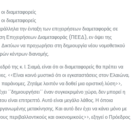
οι διαμεταφορείς
οι διαμεταφορείς
αράλληλα την ένταξη των επιχειρήσεων διαμεταφοράς σε
η Επιχειρήσεων Διαμεταφοράς (ΠΕΕΔ), εν όψει της
Δικτύων να προχωρήσει στη δημιουργία νέου νομοθετικού
ικρών κέντρων διανομής.
ό της κ. Ι. Σιαμά, είναι ότι οι διαμεταφορείς θα πρέπει να
ς. <<Είναι κοινό μυστικό ότι οι εγκαταστάσεις στον Ελαιώνα,
παράνομες. Ζητάμε λοιπόν να δοθεί μια οριστική λύση>>,
 έχει ΄΄δημιουργήσει΄΄ έναν συγκεκριμένο χώρο, δεν μπορεί η
που είναι επιτρεπτό. Αυτό είναι μεγάλο λάθος. Η όποια
ργανωμένης μετακίνησης. Και αυτό δεν έχει να κάνει μόνο με
γους περιβαλλοντικούς και οικονομικούς>>, εξηγεί ο Πρόεδρος