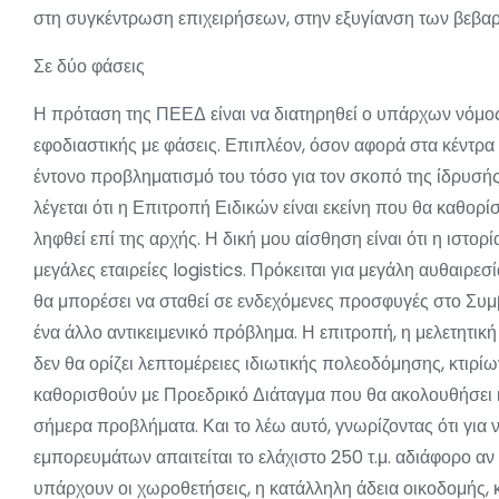
στη συγκέντρωση επιχειρήσεων, στην εξυγίανση των βεβαρ
Σε δύο φάσεις
Η πρόταση της ΠΕΕΔ είναι να διατηρηθεί ο υπάρχων νόμο
εφοδιαστικής με φάσεις. Επιπλέον, όσον αφορά στα κέντρα 
έντονο προβληματισμό του τόσο για τον σκοπό της ίδρυσής 
λέγεται ότι η Επιτροπή Ειδικών είναι εκείνη που θα καθορί
ληφθεί επί της αρχής. Η δική μου αίσθηση είναι ότι η ιστο
μεγάλες εταιρείες logistics. Πρόκειται για μεγάλη αυθαιρεσί
θα μπορέσει να σταθεί σε ενδεχόμενες προσφυγές στο Συμ
ένα άλλο αντικειμενικό πρόβλημα. Η επιτροπή, η μελετητικ
δεν θα ορίζει λεπτομέρειες ιδιωτικής πολεοδόμησης, κτιρίω
καθορισθούν με Προεδρικό Διάταγμα που θα ακολουθήσει κ
σήμερα προβλήματα. Και το λέω αυτό, γνωρίζοντας ότι γι
εμπορευμάτων απαιτείται το ελάχιστο 250 τ.μ. αδιάφορο αν ε
υπάρχουν οι χωροθετήσεις, η κατάλληλη άδεια οικοδομής, 