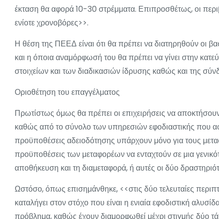
έκταση θα αφορά 10-30 στρέμματα. Επιπροσθέτως, οι περιβ
ενίοτε χρονοβόρες>>.
Η θέση της ΠΕΕΔ είναι ότι θα πρέπει να διατηρηθούν οι βα
και η όποια αναμόρφωσή του θα πρέπει να γίνει στην κατε
στοιχείων και των διαδικασιών ίδρυσης καθώς και της σύν
Οριοθέτηση του επαγγέλματος
Πρωτίστως όμως θα πρέπει οι επιχειρήσεις να αποκτήσουν 
καθώς από το σύνολο των υπηρεσιών εφοδιαστικής που αφ
προϋποθέσεις αδειοδότησης υπάρχουν μόνο για τους μεταφο
προϋποθέσεις των μεταφορέων να ενταχτούν σε μια γενικότ
αποθήκευση και τη διαμεταφορά, ή αυτές οι δύο δραστηριότ
Ωστόσο, όπως επισημάνθηκε, <<στις δύο τελευταίες περιπτ
καταλήγει στον στόχο που είναι η ενιαία εφοδιστική αλυσίδα
πρόβλημα, καθώς έχουν διαμορφωθεί μέχρι στιγμής δύο τάσε