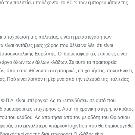
ό την πολιτεία, υποδέχονται το 80 % των εμπορευμάτων της
αι υποχρέωση της πολιτείας, είναι η μεταστέγαση των
είναι αντάξιες μιας χώρας που θέλει να λέει ότι είναι
τιοανατολικής Ευρώπης. Οι διαμεταφορικές εταιρείες είναι
κό έργο όλων των άλλων κλάδων. Σε αυτά τα πρακτορεία
ιών, όπου απευθύνονται οι εμπορικές επιχειρήσεις, πολυεθνικές
δας. Πού είναι λοιπόν η μέριμνα από την πλευρά της πολιτείας
 Φ.Π.Α. είναι υπέρογκα. Ας τα «επενδύσει» σε αυτό που
διαμεταφορικές επιχειρήσεις. Αυτή τη χρονική στιγμή, το κράτος
υτού του κλάδου. Ας απαιτήσει από τον μειοδότη του Θριασίου
ταφοράς στο μεγαλύτερο «πάρκο» logistics που θα δημιουργηθεί
 βασικός κρίκος της διαμεταφοράς! Ο κλάδος είναι