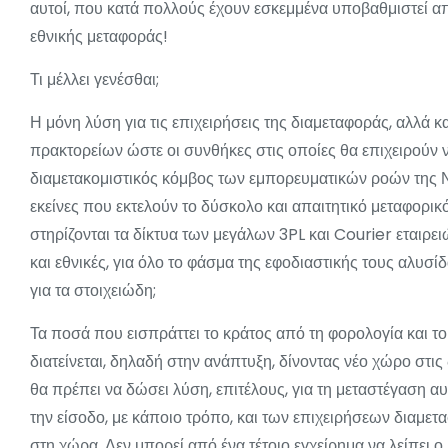
αυτοί, που κατά πολλούς έχουν εσκεμμένα υποβαθμιστεί απ
εθνικής μεταφοράς!
Τι μέλλει γενέσθαι;
Η μόνη λύση για τις επιχειρήσεις της διαμεταφοράς, αλλά κ
πρακτορείων ώστε οι συνθήκες στις οποίες θα επιχειρούν να 
διαμετακομιστικός κόμβος των εμπορευματικών ροών της Νο
εκείνες που εκτελούν το δύσκολο και απαιτητικό μεταφορι
στηρίζονται τα δίκτυα των μεγάλων 3PL και Courier εταιρε
και εθνικές, για όλο το φάσμα της εφοδιαστικής τους αλυσί
για τα στοιχειώδη;
Τα ποσά που εισπράττει το κράτος από τη φορολογία και το
διατείνεται, δηλαδή στην ανάπτυξη, δίνοντας νέο χώρο στις 
θα πρέπει να δώσει λύση, επιτέλους, για τη μεταστέγαση α
την είσοδο, με κάποιο τρόπο, και των επιχειρήσεων διαμε
στη χώρα. Δεν μπορεί από ένα τέτοιο εγχείρημα να λείπει ο