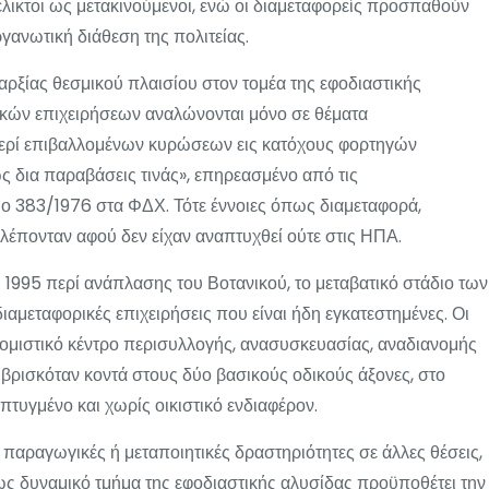
υέλικτοι ως μετακινούμενοι, ενώ οι διαμεταφορείς προσπαθούν
γανωτική διάθεση της πολιτείας.
παρξίας θεσμικού πλαισίου στον τομέα της εφοδιαστικής
ορικών επιχειρήσεων αναλώνονται μόνο σε θέματα
περί επιβαλλομένων κυρώσεων εις κατόχους φορτηγών
ς δια παραβάσεις τινάς», επηρεασμένο από τις
ο 383/1976 στα ΦΔΧ. Τότε έννοιες όπως διαμεταφορά,
βλέπονταν αφού δεν είχαν αναπτυχθεί ούτε στις ΗΠΑ.
του 1995 περί ανάπλασης του Βοτανικού, το μεταβατικό στάδιο των
 διαμεταφορικές επιχειρήσεις που είναι ήδη εγκατεστημένες. Οι
κομιστικό κέντρο περισυλλογής, ανασυσκευασίας, αναδιανομής
ρισκόταν κοντά στους δύο βασικούς οδικούς άξονες, στο
επτυγμένο και χωρίς οικιστικό ενδιαφέρον.
 παραγωγικές ή μεταποιητικές δραστηριότητες σε άλλες θέσεις,
υ ως δυναμικό τμήμα της εφοδιαστικής αλυσίδας προϋποθέτει την